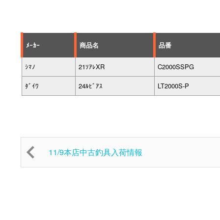
ﾒｰｶｰ
商品名
品番
ｼﾏﾉ
21ｿｱﾚXR
C2000SSPG
ﾀﾞｲﾜ
24ﾙﾋﾞｱｽ
LT2000S-P
11/9本店中古釣具入荷情報