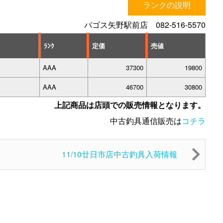
ランクの説明
パゴス矢野駅前店 082-516-5570
ﾗﾝｸ
定価
売値
AAA
37300
19800
AAA
46700
30800
上記商品は店頭での販売情報となります。
中古釣具通信販売は
コチラ
11/10廿日市店中古釣具入荷情報