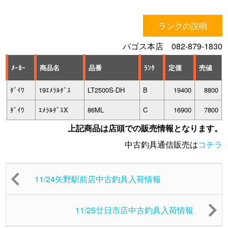
ランクの説明
パゴス本店 082-879-1830
ﾒｰｶｰ
商品名
品番
ﾗﾝｸ
定価
売値
ﾀﾞｲﾜ
19ｴﾒﾗﾙﾀﾞｽ
LT2500S-DH
B
19400
8800
ﾀﾞｲﾜ
ｴﾒﾗﾙﾀﾞｽX
86ML
C
16900
7800
上記商品は店頭での販売情報となります。
中古釣具通信販売は
コチラ
11/24矢野駅前店中古釣具入荷情報
11/25廿日市店中古釣具入荷情報