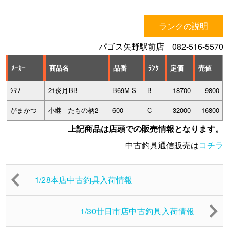
ランクの説明
パゴス矢野駅前店 082-516-5570
ﾒｰｶｰ
商品名
品番
ﾗﾝｸ
定価
売値
ｼﾏﾉ
21炎月BB
B69M-S
B
18700
9800
がまかつ
小継 たもの柄2
600
C
32000
16800
上記商品は店頭での販売情報となります。
中古釣具通信販売は
コチラ
1/28本店中古釣具入荷情報
1/30廿日市店中古釣具入荷情報