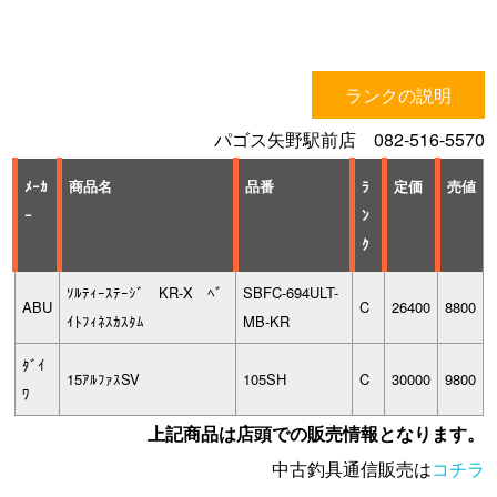
ランクの説明
パゴス矢野駅前店 082-516-5570
ﾒｰｶ
商品名
品番
ﾗ
定価
売値
ｰ
ﾝ
ｸ
ｿﾙﾃｨｰｽﾃｰｼﾞ KR-X ﾍﾞ
SBFC-694ULT-
ABU
C
26400
8800
ｲﾄﾌｨﾈｽｶｽﾀﾑ
MB-KR
ﾀﾞｲ
15ｱﾙﾌｧｽSV
105SH
C
30000
9800
ﾜ
上記商品は店頭での販売情報となります。
中古釣具通信販売は
コチラ