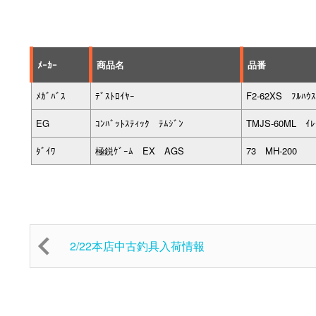
ﾒｰｶｰ
商品名
品番
ﾒｶﾞﾊﾞｽ
ﾃﾞｽﾄﾛｲﾔｰ
F2-62XS ﾌﾙﾊ
EG
ｺﾝﾊﾞｯﾄｽﾃｨｯｸ ﾃﾑｼﾞﾝ
TMJS-60ML ｲﾚ
ﾀﾞｲﾜ
極鋭ｹﾞｰﾑ EX AGS
73 MH-200
2/22本店中古釣具入荷情報