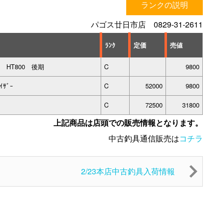
ランクの説明
パゴス廿日市店 0829-31-2611
ﾗﾝｸ
定価
売値
ｳｽ HT800 後期
C
9800
ｲｻﾞｰ
C
52000
9800
C
72500
31800
上記商品は店頭での販売情報となります。
中古釣具通信販売は
コチラ
2/23本店中古釣具入荷情報