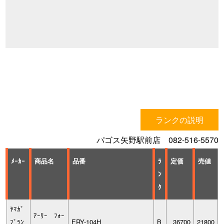
ランクの説明
パゴス矢野駅前店 082-516-5570
ﾒｰｶｰ
商品名
品番
ﾗ
定価
売値
ﾝ
ｸ
ﾔﾏｶﾞ
ｱｰﾘｰ ﾌｫｰ
ﾌﾞﾗﾝ
ERY-104H
B
36700
21800