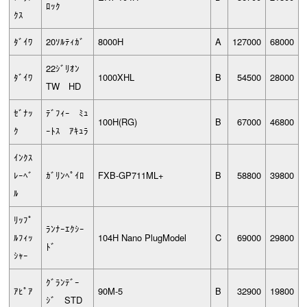
ﾛｯｸ
ｸｽ
ﾀﾞｲﾜ
20ｿﾙﾃｨｶﾞ
8000H
A
127000
68000
22ｼﾞﾘｵﾝ
ﾀﾞｲﾜ
1000XHL
B
54500
28000
TW HD
ｾﾞﾅｯ
ﾃﾞﾌｨｰ ﾐｭ
100H(RG)
B
67000
46800
ｸ
ｰﾄｽ ｱｷｭﾗ
ｲﾝｸｽ
ﾚｰﾍﾞ
ｶﾞﾘﾝﾍﾟｲﾛ
FXB-GP711ML+
B
58800
39800
ﾙ
ﾘｯﾌﾟ
ﾗﾝﾅｰｴｸｼｰ
ﾙﾌｨｯ
104H Nano PlugModel
C
69000
29800
ﾄﾞ
ｼｬｰ
ｸﾞﾗﾝﾃﾞｰ
ｱﾋﾟｱ
90M-5
B
32900
19800
ｼﾞ STD