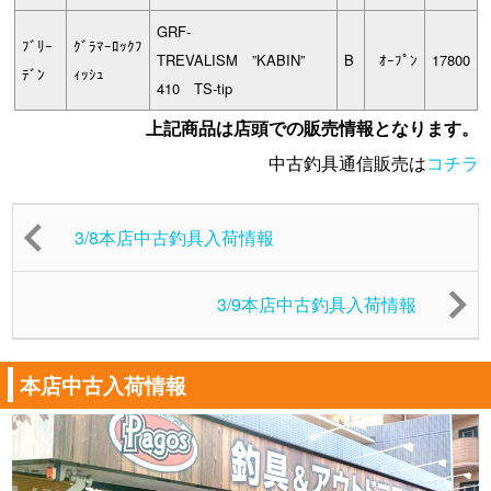
GRF-
ﾌﾞﾘｰ
ｸﾞﾗﾏｰﾛｯｸﾌ
TREVALISM ”KABIN”
B
ｵｰﾌﾟﾝ
17800
ﾃﾞﾝ
ｨｯｼｭ
410 TS-tip
上記商品は店頭での販売情報となります。
中古釣具通信販売は
コチラ
3/8本店中古釣具入荷情報
3/9本店中古釣具入荷情報
本店中古入荷情報