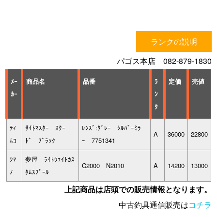
ランクの説明
パゴス本店 082-879-1830
ﾒｰ
商品名
品番
ﾗ
定価
売値
ｶｰ
ﾝ
ｸ
ﾃｨ
ｻｲﾄﾏｽﾀｰ ｽｸｰ
ﾚﾝｽﾞ:ｸﾞﾚｰ ｼﾙﾊﾞｰﾐﾗ
A
36000
22800
ﾑｺ
ﾄﾞ ﾌﾞﾗｯｸ
ｰ 7751341
ｼﾏ
夢屋 ﾗｲﾄｳｪｲﾄｶｽ
C2000 N2010
A
14200
13000
ﾉ
ﾀﾑｽﾌﾟｰﾙ
上記商品は店頭での販売情報となります。
中古釣具通信販売は
コチラ