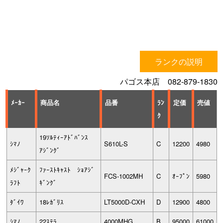
ランクの説明
パゴス本店 082-879-1830
ﾒｰｶｰ
商品名
品番
ﾗﾝ
定価
売値
ｸ
19ｿﾙﾃｨｰｱﾄﾞﾊﾞﾝｽ
ｼﾏﾉ
S610L-S
C
12200
4980
ｱｼﾞﾝｸﾞ
ﾒｼﾞｬｰｸ
ﾌｧｰｽﾄｷｬｽﾄ ｼｮｱｼﾞ
FCS-1002MH
C
ｵｰﾌﾟﾝ
5980
ﾗﾌﾄ
ｷﾞﾝｸﾞ
ﾀﾞｲﾜ
18ﾚｶﾞﾘｽ
LT5000D-CXH
D
12900
4800
ｼﾏﾉ
22ｽﾃﾗ
4000MHG
B
95000
61000