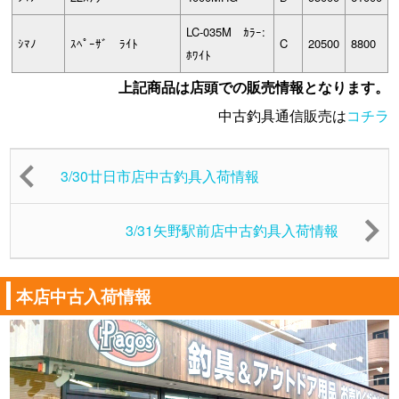
LC-035M ｶﾗｰ:
ｼﾏﾉ
ｽﾍﾟｰｻﾞ ﾗｲﾄ
C
20500
8800
ﾎﾜｲﾄ
上記商品は店頭での販売情報となります。
中古釣具通信販売は
コチラ
3/30廿日市店中古釣具入荷情報
3/31矢野駅前店中古釣具入荷情報
本店中古入荷情報