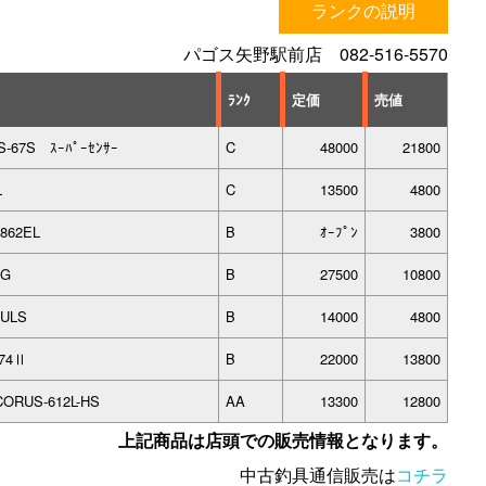
ランクの説明
パゴス矢野駅前店 082-516-5570
ﾗﾝｸ
定価
売値
S-67S ｽｰﾊﾟｰｾﾝｻｰ
C
48000
21800
L
C
13500
4800
862EL
B
ｵｰﾌﾟﾝ
3800
HG
B
27500
10800
4ULS
B
14000
4800
-74Ⅱ
B
22000
13800
CORUS-612L-HS
AA
13300
12800
上記商品は店頭での販売情報となります。
中古釣具通信販売は
コチラ