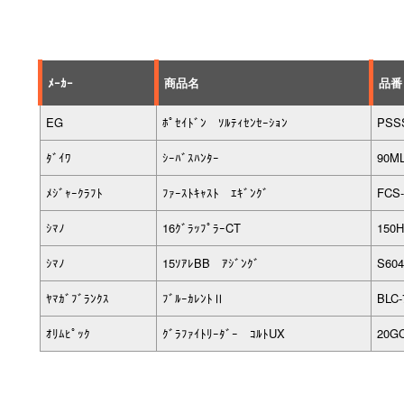
ﾒｰｶｰ
商品名
品番
EG
ﾎﾟｾｲﾄﾞﾝ ｿﾙﾃｨｾﾝｾｰｼｮﾝ
PSS
ﾀﾞｲﾜ
ｼｰﾊﾞｽﾊﾝﾀｰ
90M
ﾒｼﾞｬｰｸﾗﾌﾄ
ﾌｧｰｽﾄｷｬｽﾄ ｴｷﾞﾝｸﾞ
FCS-
ｼﾏﾉ
16ｸﾞﾗｯﾌﾟﾗｰCT
150
ｼﾏﾉ
15ｿｱﾚBB ｱｼﾞﾝｸﾞ
S60
ﾔﾏｶﾞﾌﾞﾗﾝｸｽ
ﾌﾞﾙｰｶﾚﾝﾄⅡ
BLC
ｵﾘﾑﾋﾟｯｸ
ｸﾞﾗﾌｧｲﾄﾘｰﾀﾞｰ ｺﾙﾄUX
20G