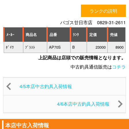
ランクの説明
パゴス廿日市店 0829-31-2611
ﾒｰｶｰ
商品名
品番
ﾗﾝｸ
定価
売値
ﾀﾞｲﾜ
ﾌﾞﾗｽﾄ
AP70S
B
23000
8900
上記商品は店頭での販売情報となります。
中古釣具通信販売は
コチラ
4/5本店中古釣具入荷情報
4/6本店中古釣具入荷情報
本店中古入荷情報