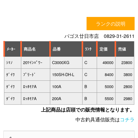
ランクの説明
パゴス廿日市店 0829-31-2611
ﾒｰｶｰ
商品名
品番
ﾗﾝｸ
定価
売値
ｼﾏﾉ
20ﾂｲﾝﾊﾟﾜｰ
C3000XG
C
49000
23800
ﾀﾞｲﾜ
ﾌﾟﾘｰﾄﾞ
150SH-DH-L
C
8400
3800
ﾀﾞｲﾜ
ﾛｯﾎﾓｱA
100A
B
5000
2800
ﾀﾞｲﾜ
ﾛｯﾎﾓｱA
200A
B
5500
2980
上記商品は店頭での販売情報となります。
中古釣具通信販売は
コチラ