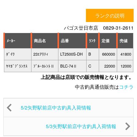
ランクの説明
パゴス廿日市店 0829-31-2611
ﾒｰｶｰ
商品名
品番
ﾗﾝｸ
定価
売値
ﾀﾞｲﾜ
23ｴｱﾘﾃｨ
LT2500S-DH
B
660000
41800
ﾔﾏｶﾞﾌﾞﾗﾝｸｽ
ﾌﾞﾙｰｶﾚﾝﾄⅡ
BLC-74Ⅱ
C
22000
12000
上記商品は店頭での販売情報となります。
中古釣具通信販売は
コチラ
5/2矢野駅前店中古釣具入荷情報
5/3矢野駅前店中古釣具入荷情報