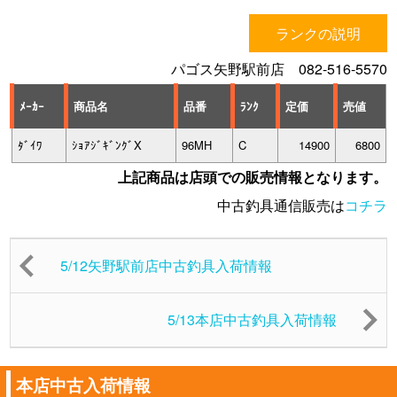
ランクの説明
パゴス矢野駅前店 082-516-5570
ﾒｰｶｰ
商品名
品番
ﾗﾝｸ
定価
売値
ﾀﾞｲﾜ
ｼｮｱｼﾞｷﾞﾝｸﾞX
96MH
C
14900
6800
上記商品は店頭での販売情報となります。
中古釣具通信販売は
コチラ
5/12矢野駅前店中古釣具入荷情報
5/13本店中古釣具入荷情報
本店中古入荷情報