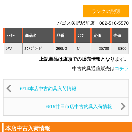
ランクの説明
パゴス矢野駅前店 082-516-5570
ﾒｰｶｰ
商品名
品番
ﾗﾝｸ
定価
売値
ｼﾏﾉ
ｴｸｽﾌﾟﾗｲﾄﾞ
266L-2
C
25700
5800
上記商品は店頭での販売情報となります。
中古釣具通信販売は
コチラ
6/14本店中古釣具入荷情報
6/15廿日市店中古釣具入荷情報
本店中古入荷情報