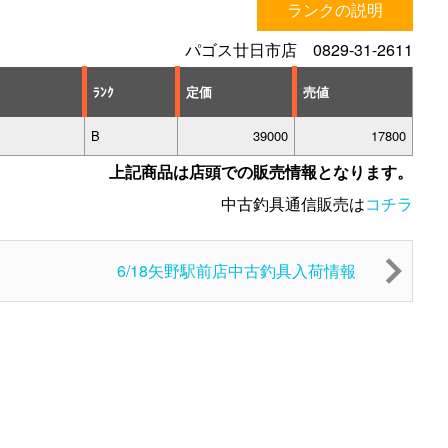
ランクの説明
パゴス廿日市店 0829-31-2611
ﾗﾝｸ
定価
売値
B
39000
17800
上記商品は店頭での販売情報となります。
中古釣具通信販売は
コチラ
6/18矢野駅前店中古釣具入荷情報