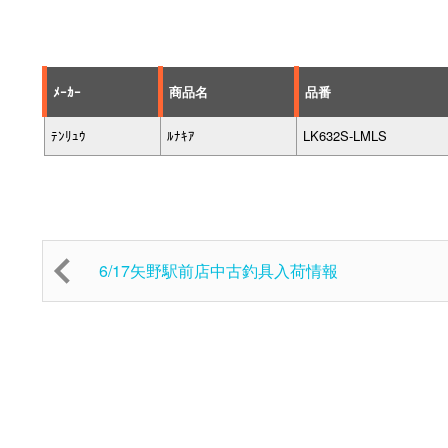
ﾒｰｶｰ
商品名
品番
ﾃﾝﾘｭｳ
ﾙﾅｷｱ
LK632S-LMLS
6/17矢野駅前店中古釣具入荷情報