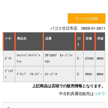
ランクの説明
パゴス廿日市店 0829-31-2611
ﾒｰｶｰ
商品名
品番
ﾗﾝ
定価
売値
ｸ
ｳｫｯｼｬﾌﾞﾙﾗｲﾌｼﾞｬ
DF-2007 ｶﾗｰ:ﾌﾞﾗｯ
ﾀﾞｲﾜ
C
27000
9800
ｹｯﾄ
ｸｶﾓ
ｸﾞﾗｽｱ
ｸﾞﾘｯﾌﾟ ﾅﾛｰﾗﾊﾞｰ
ｶﾗｰ:ﾋﾟﾝｸ
C
9500
8800
ｲ
上記商品は店頭での販売情報となります。
中古釣具通信販売は
コチラ