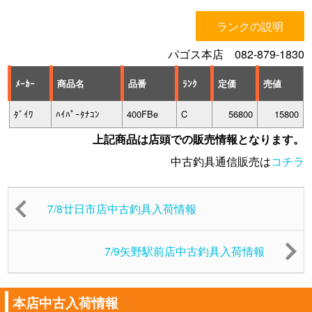
ランクの説明
パゴス本店 082-879-1830
ﾒｰｶｰ
商品名
品番
ﾗﾝｸ
定価
売値
ﾀﾞｲﾜ
ﾊｲﾊﾟｰﾀﾅｺﾝ
400FBe
C
56800
15800
上記商品は店頭での販売情報となります。
中古釣具通信販売は
コチラ
7/8廿日市店中古釣具入荷情報
7/9矢野駅前店中古釣具入荷情報
本店中古入荷情報