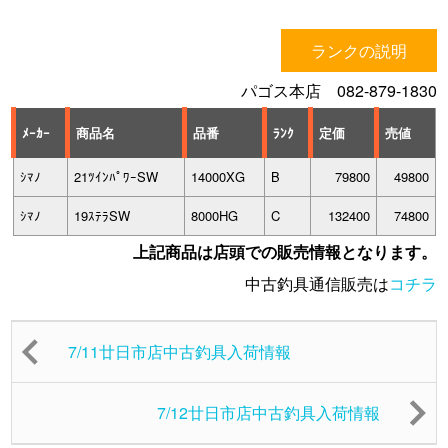
ランクの説明
パゴス本店 082-879-1830
ﾒｰｶｰ
商品名
品番
ﾗﾝｸ
定価
売値
ｼﾏﾉ
21ﾂｲﾝﾊﾟﾜｰSW
14000XG
B
79800
49800
ｼﾏﾉ
19ｽﾃﾗSW
8000HG
C
132400
74800
上記商品は店頭での販売情報となります。
中古釣具通信販売は
コチラ
7/11廿日市店中古釣具入荷情報
7/12廿日市店中古釣具入荷情報