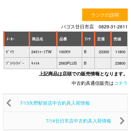
ランクの説明
パゴス廿日市店 0829-31-2611
ﾒｰｶｰ
商品名
品番
ﾗﾝｸ
定価
売値
ﾀﾞｲﾜ
24ﾀﾄｩｰﾗTW
100XH
B
23300
11800
ﾌﾞﾗｲﾄﾘﾊﾞｰ
ｷｬﾄﾙ
2563PLUS
B
23800
上記商品は店頭での販売情報となります。
中古釣具通信販売は
コチラ
7/13矢野駅前店中古釣具入荷情報
7/14廿日市店中古釣具入荷情報