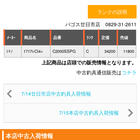
ランクの説明
パゴス廿日市店 0829-31-2611
ﾒｰｶｰ
商品名
品番
ﾗﾝｸ
定価
売値
ｼﾏﾉ
17ｿｱﾚCI4+
C2000SSPG
C
34200
11800
上記商品は店頭での販売情報となります。
中古釣具通信販売は
コチラ
7/14廿日市店中古釣具入荷情報
7/15本店中古釣具入荷情報
本店中古入荷情報