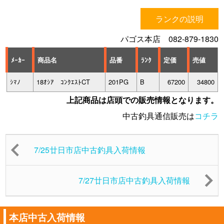
ランクの説明
パゴス本店 082-879-1830
ﾒｰｶｰ
商品名
品番
ﾗﾝｸ
定価
売値
ｼﾏﾉ
18ｵｼｱ ｺﾝｸｴｽﾄCT
201PG
B
67200
34800
上記商品は店頭での販売情報となります。
中古釣具通信販売は
コチラ
7/25廿日市店中古釣具入荷情報
7/27廿日市店中古釣具入荷情報
本店中古入荷情報