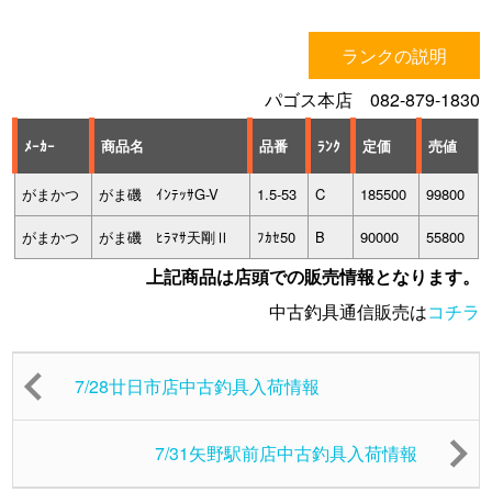
ランクの説明
パゴス本店 082-879-1830
ﾒｰｶｰ
商品名
品番
ﾗﾝｸ
定価
売値
がまかつ
がま磯 ｲﾝﾃｯｻG-V
1.5-53
C
185500
99800
がまかつ
がま磯 ﾋﾗﾏｻ天剛Ⅱ
ﾌｶｾ50
B
90000
55800
上記商品は店頭での販売情報となります。
中古釣具通信販売は
コチラ
7/28廿日市店中古釣具入荷情報
7/31矢野駅前店中古釣具入荷情報