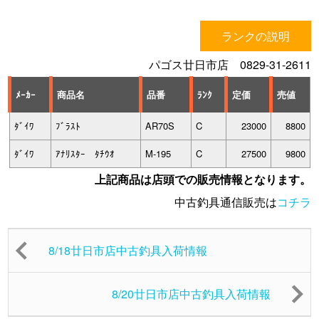
ランクの説明
パゴス廿日市店 0829-31-2611
ﾒｰｶｰ
商品名
品番
ﾗﾝｸ
定価
売値
ﾀﾞｲﾜ
ﾌﾞﾗｽﾄ
AR70S
C
23000
8800
ﾀﾞｲﾜ
ｱﾅﾘｽﾀｰ ﾀﾁｳｵ
M-195
C
27500
9800
上記商品は店頭での販売情報となります。
中古釣具通信販売は
コチラ
8/18廿日市店中古釣具入荷情報
8/20廿日市店中古釣具入荷情報