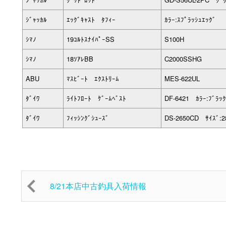
ｼﾞｬｯｶﾙ
ｴｯｸﾞｷｬｽﾄ ﾀﾌｨｰ
ｶﾗｰ:ｽﾌﾟﾗｯｼｭｴｯｸﾞ
ｼﾏﾉ
19ｺﾙﾄｽﾅｲﾊﾟｰSS
S100H
ｼﾏﾉ
18ｿｱﾚBB
C2000SSHG
ABU
ﾏｽﾋﾞｰﾄ ｴｸｽﾄﾘｰﾑ
MES-622UL
ﾀﾞｲﾜ
ﾗｲﾄﾌﾛｰﾄ ｹﾞｰﾑﾍﾞｽﾄ
DF-6421 ｶﾗｰ:ﾌﾞﾗｯｸ
ﾀﾞｲﾜ
ﾌｨｯｼﾝｸﾞｼｭｰｽﾞ
DS-2650CD ｻｲｽﾞ:2
8/21本店中古釣具入荷情報