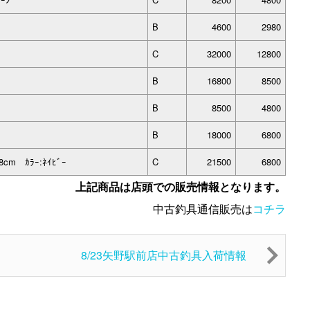
B
4600
2980
C
32000
12800
B
16800
8500
B
8500
4800
B
18000
6800
8cm ｶﾗｰ:ﾈｲﾋﾞｰ
C
21500
6800
上記商品は店頭での販売情報となります。
中古釣具通信販売は
コチラ
8/23矢野駅前店中古釣具入荷情報