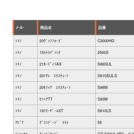
ﾒｰｶｰ
商品名
品番
ｼﾏﾉ
20ｳﾞｧﾝﾌｫｰﾄﾞ
C3000HG
ｼﾏﾉ
15ｽﾄﾗﾃﾞｨｯｸ
2500S
ｼﾏﾉ
21ｶｰﾃﾞｨﾌAX
S66SUL
ｼﾏﾉ
20ｿｱﾚ ｴｸｽﾁｭｰﾝ
S610SUL-S
ｼﾏﾉ
20ｾﾌｨｱ ｴｸｽﾁｭｰﾝ
S86M
ｼﾏﾉ
ｾﾌｨｱTT
S83M
ｼﾏﾉ
19ﾌﾘｰｹﾞｰﾑXT
S610LS
ｱﾋﾟｱ
ｸﾞﾗﾝﾃﾞｰｼﾞ ﾗｲﾄ
55
ｼﾞｬｯｶﾙ
ｸﾞｯﾄﾞﾛｯﾄﾞ
GD-S56UL-2PC ｸﾞﾘ