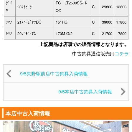
ﾀﾞｲ
FC LT2500SS-H-
23ﾀﾄｩｰﾗ
C
29800
13800
ﾜ
QD
ｼﾏﾉ
21ｽｺｰﾋﾟｵﾝDC
151HG
C
39000
17800
ｼﾏﾉ
20ｿﾞﾃﾞｨｱｽ
170M-G/2
C
21700
7800
上記商品は店頭での販売情報となります。
中古釣具通信販売は
コチラ
9/5矢野駅前店中古釣具入荷情報
9/5本店中古釣具入荷情報
本店中古入荷情報