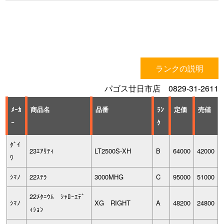
ランクの説明
パゴス廿日市店 0829-31-2611
ﾒｰｶ
商品名
品番
ﾗﾝ
定価
売値
ｰ
ｸ
ﾀﾞｲ
23ｴｱﾘﾃｨ
LT2500S-XH
B
64000
42000
ﾜ
ｼﾏﾉ
22ｽﾃﾗ
3000MHG
C
95000
51000
22ﾒﾀﾆｳﾑ ｼｬﾛｰｴﾃﾞ
ｼﾏﾉ
XG RIGHT
A
48200
24800
ｨｼｮﾝ