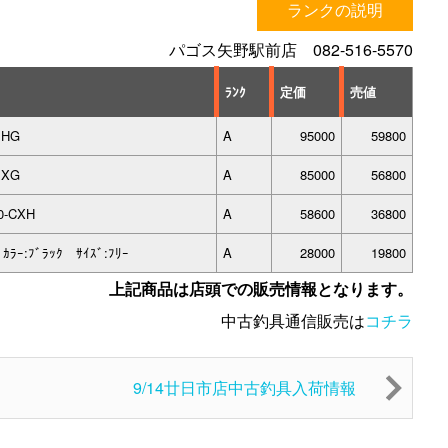
ランクの説明
パゴス矢野駅前店 082-516-5570
ﾗﾝｸ
定価
売値
MHG
A
95000
59800
MXG
A
85000
56800
0-CXH
A
58600
36800
ｶﾗｰ:ﾌﾞﾗｯｸ ｻｲｽﾞ:ﾌﾘｰ
A
28000
19800
上記商品は店頭での販売情報となります。
中古釣具通信販売は
コチラ
9/14廿日市店中古釣具入荷情報