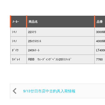
ﾒｰｶｰ
商品名
品番
ｼﾏﾉ
22ｽﾃﾗ
3000
ｼﾏﾉ
25ｴｸｽｾﾝｽ
4000
ﾀﾞｲﾜ
24ｾﾙﾃｰﾄ
LT400
ﾘﾊﾞﾚｲ
RBB ｳｪｰﾃﾞｨﾝｸﾞﾍﾞｽﾄ25ﾘﾐﾃｯﾄﾞ
7760 
9/13廿日市店中古釣具入荷情報