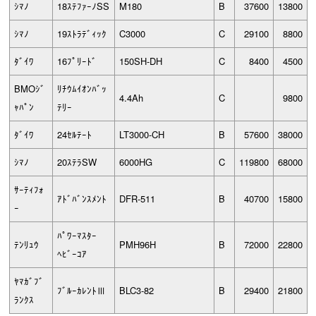
ｼﾏﾉ
18ｽﾃﾌｧｰﾉSS
M180
B
37600
13800
ｼﾏﾉ
19ｽﾄﾗﾃﾞｨｯｸ
C3000
C
29100
8800
ﾀﾞｲﾜ
16ﾌﾟﾘｰﾄﾞ
150SH-DH
C
8400
4500
BMOｼﾞ
ﾘﾁｳﾑｲｵﾝﾊﾞｯ
4.4Ah
C
9800
ｬﾊﾟﾝ
ﾃﾘｰ
ﾀﾞｲﾜ
24ｾﾙﾃｰﾄ
LT3000-CH
B
57600
38000
ｼﾏﾉ
20ｽﾃﾗSW
6000HG
C
119800
68000
ｻｰﾃｨﾌｫ
ｱﾄﾞﾊﾞﾝｽﾒﾝﾄ
DFR-511
B
40700
15800
ｰ
ﾊﾟﾜｰﾏｽﾀｰ
ﾃﾝﾘｭｳ
PMH96H
B
72000
22800
ﾍﾋﾞｰｺｱ
ﾔﾏｶﾞﾌﾞ
ﾌﾞﾙｰｶﾚﾝﾄⅢ
BLC3-82
B
29400
21800
ﾗﾝｸｽ