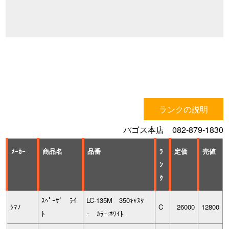
ランクの説明
パゴス本店 082-879-1830
ﾒｰｶｰ
商品名
品番
ﾗ
定価
売値
ﾝ
ｸ
ｽﾍﾟｰｻﾞ ﾗｲ
LC-135M 350ｷｬｽﾀ
ｼﾏﾉ
C
26000
12800
ﾄ
ｰ ｶﾗｰ:ﾎﾜｲﾄ