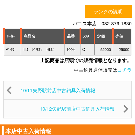
ランクの説明
パゴス本店 082-879-1830
ﾒｰｶｰ
商品名
品番
ﾗﾝｸ
定価
売値
ﾀﾞｲﾜ
TD ｼﾞﾘｵﾝ HLC
100H
C
52000
25000
上記商品は店頭での販売情報となります。
中古釣具通信販売は
コチラ
10/11矢野駅前店中古釣具入荷情報
10/12矢野駅前店中古釣具入荷情報
本店中古入荷情報