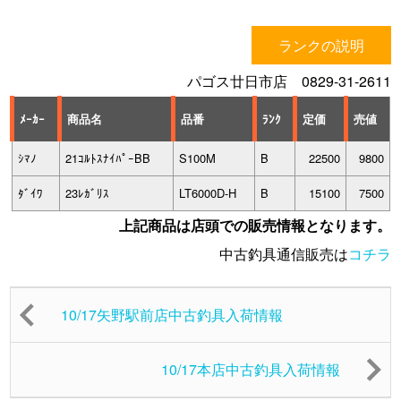
ランクの説明
パゴス廿日市店 0829-31-2611
ﾒｰｶｰ
商品名
品番
ﾗﾝｸ
定価
売値
ｼﾏﾉ
21ｺﾙﾄｽﾅｲﾊﾟｰBB
S100M
B
22500
9800
ﾀﾞｲﾜ
23ﾚｶﾞﾘｽ
LT6000D-H
B
15100
7500
上記商品は店頭での販売情報となります。
中古釣具通信販売は
コチラ
10/17矢野駅前店中古釣具入荷情報
10/17本店中古釣具入荷情報