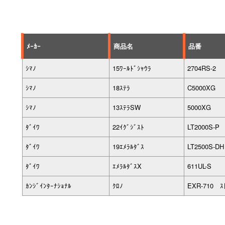
ﾒｰｶｰ
商品名
品番
ｼﾏﾉ
15ﾜｰﾙﾄﾞｼｬｳﾗ
2704RS-2
ｼﾏﾉ
18ｽﾃﾗ
C5000XG
ｼﾏﾉ
13ｽﾃﾗSW
5000XG
ﾀﾞｲﾜ
22ｲｸﾞｼﾞｽﾄ
LT2000S-P
ﾀﾞｲﾜ
19ｴﾒﾗﾙﾀﾞｽ
LT2500S-DH
ﾀﾞｲﾜ
ｴﾒﾗﾙﾀﾞｽX
611UL-S
ｶﾝｼﾞｲﾝﾀｰﾅｼｮﾅﾙ
ｸﾛﾉ
EXR-710 ｽﾄ