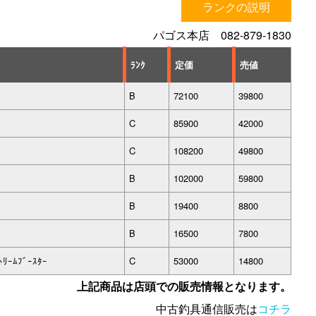
ランクの説明
パゴス本店 082-879-1830
ﾗﾝｸ
定価
売値
B
72100
39800
C
85900
42000
C
108200
49800
B
102000
59800
B
19400
8800
B
16500
7800
ﾘｰﾑﾌﾞｰｽﾀｰ
C
53000
14800
上記商品は店頭での販売情報となります。
中古釣具通信販売は
コチラ