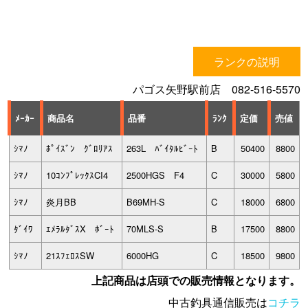
ランクの説明
パゴス矢野駅前店 082-516-5570
ﾒｰｶｰ
商品名
品番
ﾗﾝｸ
定価
売値
ｼﾏﾉ
ﾎﾟｲｽﾞﾝ ｸﾞﾛﾘｱｽ
263L ﾊﾞｲﾀﾙﾋﾞｰﾄ
B
50400
8800
ｼﾏﾉ
10ｺﾝﾌﾟﾚｯｸｽCI4
2500HGS F4
C
30000
5800
ｼﾏﾉ
炎月BB
B69MH-S
C
18000
6800
ﾀﾞｲﾜ
ｴﾒﾗﾙﾀﾞｽX ﾎﾞｰﾄ
70MLS-S
B
17500
8800
ｼﾏﾉ
21ｽﾌｪﾛｽSW
6000HG
C
18500
9800
上記商品は店頭での販売情報となります。
中古釣具通信販売は
コチラ