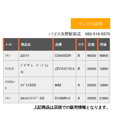
ランクの説明
パゴス矢野駅前店 082-516-5570
ﾒｰｶｰ
商品名
品番
ﾗﾝｸ
定価
売値
ｼﾏﾉ
22ｽﾃﾗ
C3000SDH
B
96200
56800
ｼﾞｸﾞｻﾞﾑ ﾊﾞｰｼﾞｮﾝ
ﾃﾝﾘｭｳ
JZVⅢ571S-3
B
30000
12800
Ⅲ
ﾃｲﾙｳｫｰ
ｴｷﾞｽﾄSSD
86M
A
22000
12800
ｸ
ｼﾏﾉ
24ｺﾙﾄｽﾅｲﾊﾟｰSS
S100MH-3
A
33500
21800
上記商品は店頭での販売情報となります。