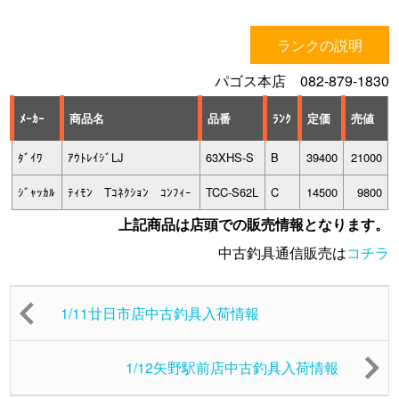
ランクの説明
パゴス本店 082-879-1830
ﾒｰｶｰ
商品名
品番
ﾗﾝｸ
定価
売値
ﾀﾞｲﾜ
ｱｳﾄﾚｲｼﾞLJ
63XHS-S
B
39400
21000
ｼﾞｬｯｶﾙ
ﾃｨﾓﾝ Tｺﾈｸｼｮﾝ ｺﾝﾌｨｰ
TCC-S62L
C
14500
9800
上記商品は店頭での販売情報となります。
中古釣具通信販売は
コチラ
1/11廿日市店中古釣具入荷情報
1/12矢野駅前店中古釣具入荷情報