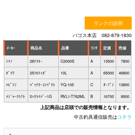
ランクの説明
パゴス本店 082-879-1830
ﾒｰｶｰ
商品名
品番
ﾗﾝｸ
定価
売値
ｼﾏﾉ
26ﾅｽｷｰ
C2000S
A
13500
7800
ﾀﾞｲﾜ
25ｿﾙﾃｨｶﾞ
10L
A
65000
46800
ﾊﾋﾟｿﾝ
ﾊﾞｯﾃﾘｰｺﾝﾊﾟｸﾄ
YQ-105
C
ｵｰﾌﾟﾝ
13800
ﾒｼﾞｬｰｸﾗﾌﾄ
ﾛｯｸﾗｲﾊﾞｰ1G
RVL1-T762ML
B
16700
9500
上記商品は店頭での販売情報となります。
中古釣具通信販売は
コチラ