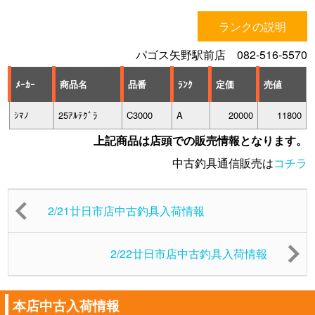
ランクの説明
パゴス矢野駅前店 082-516-5570
ﾒｰｶｰ
商品名
品番
ﾗﾝｸ
定価
売値
ｼﾏﾉ
25ｱﾙﾃｸﾞﾗ
C3000
A
20000
11800
上記商品は店頭での販売情報となります。
中古釣具通信販売は
コチラ
2/21廿日市店中古釣具入荷情報
2/22廿日市店中古釣具入荷情報
本店中古入荷情報