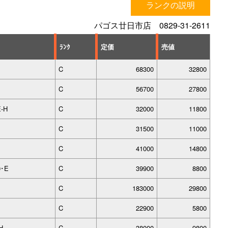
ランクの説明
パゴス廿日市店 0829-31-2611
ﾗﾝｸ
定価
売値
C
68300
32800
C
56700
27800
E-H
C
32000
11800
C
31500
11000
C
41000
14800
0･E
C
39900
8800
C
183000
29800
C
22900
5800
H
C
38000
9800