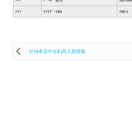
ｼﾏﾉ
ﾗｲﾄｹﾞｰﾑ64
190Ⅱ
3/18本店中古釣具入荷情報