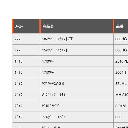
ﾒｰｶｰ
商品名
品番
ｼﾏﾉ
18ｵｼｱ ｺﾝｸｴｽﾄCT
300HG
ｼﾏﾉ
15ｵｼｱ ｺﾝｸｴｽﾄ
300HG
ﾀﾞｲﾜ
17ｾｵﾘｰ
2510P
ﾀﾞｲﾜ
17ｾｵﾘｰ
2004H
ﾀﾞｲﾜ
ﾗﾌﾞﾗｯｸｽAGS
87LML
ﾀﾞｲﾜ
A-ﾌﾞﾘｯﾂ ﾈﾗｲ
MH-24
ﾀﾞｲﾜ
ｾﾞﾛﾄﾞﾗｲﾌﾞ
3-91M
ﾀﾞｲﾜ
ﾌｨﾙﾀﾞｰ ﾒﾊﾞﾙ
300
ｼﾏﾉ
ｹﾞｰﾑ 炎月
S610M