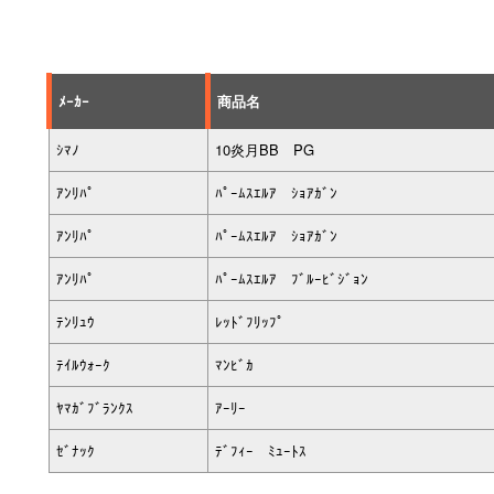
ﾒｰｶｰ
商品名
ｼﾏﾉ
10炎月BB PG
ｱﾝﾘﾊﾟ
ﾊﾟｰﾑｽｴﾙｱ ｼｮｱｶﾞﾝ
ｱﾝﾘﾊﾟ
ﾊﾟｰﾑｽｴﾙｱ ｼｮｱｶﾞﾝ
ｱﾝﾘﾊﾟ
ﾊﾟｰﾑｽｴﾙｱ ﾌﾞﾙｰﾋﾞｼﾞｮﾝ
ﾃﾝﾘｭｳ
ﾚｯﾄﾞﾌﾘｯﾌﾟ
ﾃｲﾙｳｫｰｸ
ﾏﾝﾋﾞｶ
ﾔﾏｶﾞﾌﾞﾗﾝｸｽ
ｱｰﾘｰ
ｾﾞﾅｯｸ
ﾃﾞﾌｨｰ ﾐｭｰﾄｽ