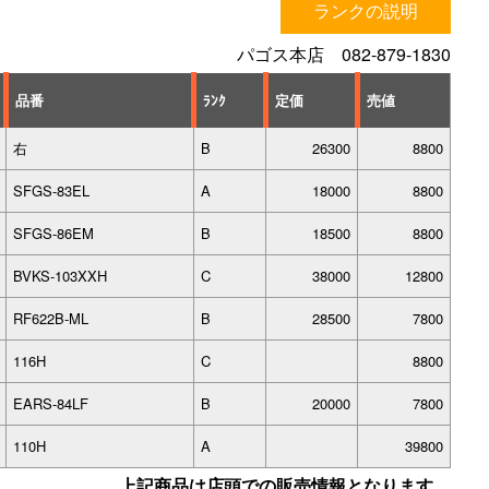
ランクの説明
パゴス本店 082-879-1830
品番
ﾗﾝｸ
定価
売値
右
B
26300
8800
SFGS-83EL
A
18000
8800
SFGS-86EM
B
18500
8800
BVKS-103XXH
C
38000
12800
RF622B-ML
B
28500
7800
116H
C
8800
EARS-84LF
B
20000
7800
110H
A
39800
上記商品は店頭での販売情報となります。