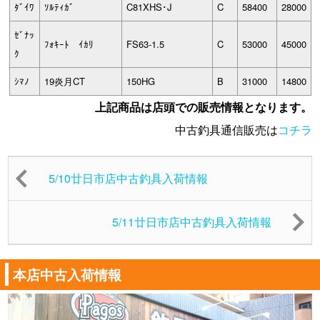
ﾀﾞｲﾜ
ｿﾙﾃｨｶﾞ
C81XHS･J
C
58400
28000
ｾﾞﾅｯ
ﾌｫｷｰﾄ ｲｶﾘ
FS63-1.5
C
53000
45000
ｸ
ｼﾏﾉ
19炎月CT
150HG
B
31000
14800
上記商品は店頭での販売情報となります。
中古釣具通信販売は
コチラ
5/10廿日市店中古釣具入荷情報
5/11廿日市店中古釣具入荷情報
本店中古入荷情報