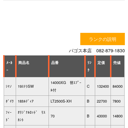
ランクの説明
パゴス本店 082-879-1830
ﾒｰｶ
商品名
品番
ﾗﾝ
定価
売値
ｰ
ｸ
14000XG 替ｽﾌﾟｰ
ｼﾏﾉ
19ｽﾃﾗSW
C
132400
84000
ﾙ付
ﾀﾞｲﾜ
18ｶﾙﾃﾞｨｱ
LT2500S-XH
B
22700
7800
ﾌｨｰ
ｵﾘｼﾞﾅﾙﾛｯﾄﾞ ﾘｽ
70
B
43000
14800
ﾄﾞ
ｶﾝﾄ