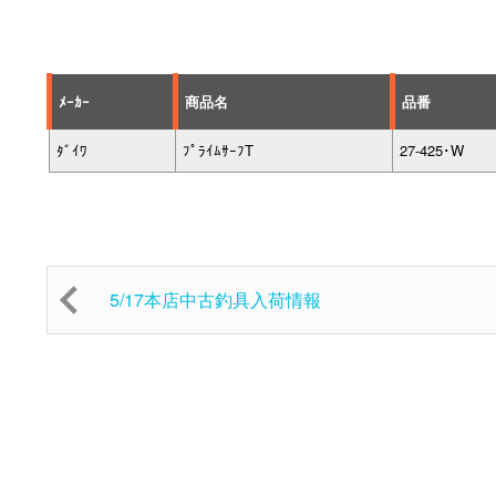
ﾒｰｶｰ
商品名
品番
ﾀﾞｲﾜ
ﾌﾟﾗｲﾑｻｰﾌT
27-425･W
5/17本店中古釣具入荷情報