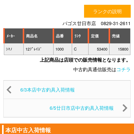
ランクの説明
パゴス廿日市店 0829-31-2611
ﾒｰｶｰ
商品名
品番
ﾗﾝｸ
定価
売値
ｼﾏﾉ
12ﾌﾟﾚｲｽﾞ
1000
C
53400
15800
上記商品は店頭での販売情報となります。
中古釣具通信販売は
コチラ
6/3本店中古釣具入荷情報
6/5廿日市店中古釣具入荷情報
本店中古入荷情報