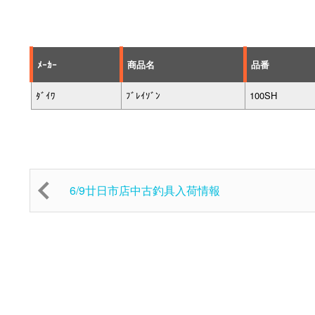
ﾒｰｶｰ
商品名
品番
ﾀﾞｲﾜ
ﾌﾞﾚｲｿﾞﾝ
100SH
6/9廿日市店中古釣具入荷情報