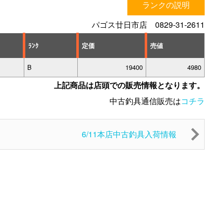
ランクの説明
パゴス廿日市店 0829-31-2611
ﾗﾝｸ
定価
売値
B
19400
4980
上記商品は店頭での販売情報となります。
中古釣具通信販売は
コチラ
6/11本店中古釣具入荷情報