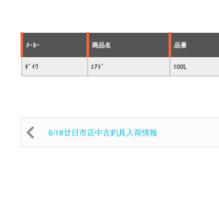
ﾒｰｶｰ
商品名
品番
ﾀﾞｲﾜ
ｴｱﾄﾞ
100L
6/18廿日市店中古釣具入荷情報