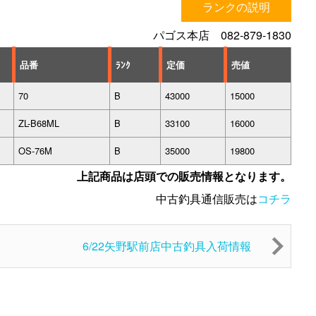
ランクの説明
パゴス本店 082-879-1830
品番
ﾗﾝｸ
定価
売値
70
B
43000
15000
ZL-B68ML
B
33100
16000
OS-76M
B
35000
19800
上記商品は店頭での販売情報となります。
中古釣具通信販売は
コチラ
6/22矢野駅前店中古釣具入荷情報