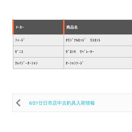
ﾒｰｶｰ
商品名
ﾌｨｰﾄﾞ
ｵﾘｼﾞﾅﾙﾛｯﾄﾞ ﾘｽｶﾝﾄ
ｾﾞﾆｽ
ｾﾞﾛｼｷ ﾘﾍﾞﾚｰﾀｰ
ｸﾚｲｼﾞｰｵｰｼｬﾝ
ｵｰｼｬﾝｿｰﾄﾞ
6/21廿日市店中古釣具入荷情報