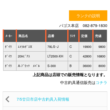
ランクの説明
パゴス本店 082-879-1830
ﾒｰｶｰ
商品名
品番
ﾗﾝｸ
定価
売値
ﾀﾞｲﾜ
ｴﾒﾗﾙﾀﾞｽX
79L-S･J
C
19900
9800
ﾀﾞｲﾜ
20ﾙﾋﾞｱｽ
LT2500-XH
C
42800
16800
ﾀﾞｲﾜ
A-ﾌﾞﾘｯﾂ ﾒﾊﾞﾙ
S-300
B
36000
8000
上記商品は店頭での販売情報となります。
中古釣具通信販売は
コチラ
7/5廿日市店中古釣具入荷情報