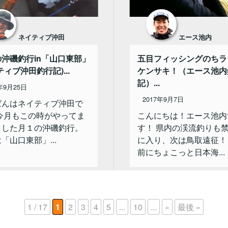
ネイティブ沖田
エース池内
沖磯釣行in「山口東部」
五目フィッシングのちラ
ティブ沖田釣行記)...
ケンサキ！（エース池内
記）...
年9月25日
2017年9月7日
ばんはネイティブ沖田で
 今月もこの時がやってま
こんにちは！エース池内
ました月１の沖磯釣行。
す！ 県内の渓流釣りも
「山口東部」...
に入り、次は鳥取遠征！
前にちょこっと日本海...
1 / 17
1
2
3
4
5
...
10
...
»
最後 »