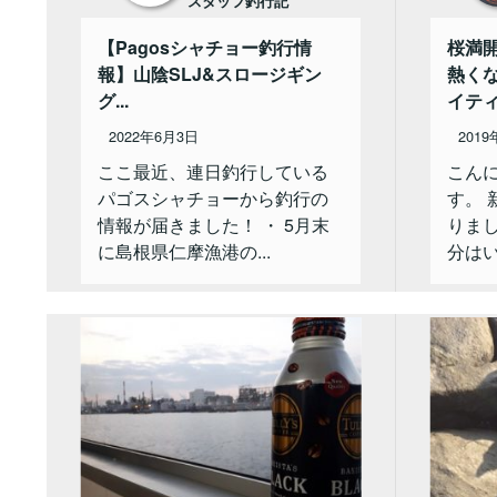
スタッフ釣行記
【Pagosシャチョー釣行情
桜満
報】山陰SLJ&スロージギン
熱く
グ...
イティ
2022年6月3日
201
ここ最近、連日釣行している
こん
パゴスシャチョーから釣行の
す。
情報が届きました！ ・ 5月末
りま
に島根県仁摩漁港の...
分はい