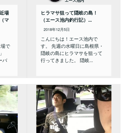
エース池内
近場
ヒラマサ狙って隠岐の島！
（マ
（エース池内釣行記）...
2018年12月5日
こんにちは！エース池内で
近場で
す。 先週の水曜日に島根県・
」
隠岐の島にヒラマサを狙って
ーバ
行ってきました。 隠岐...