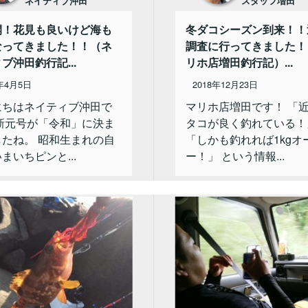
ネイティブ沖田
スタッフ増田
開！花見も良いけど海も
冬ダコシーズン到来！！
なってきました！！（ネ
調査に行ってきました！
ブ沖田釣行記...
リホ店増田釣行記）...
9年4月5日
2018年12月23日
にちはネイティブ沖田で
マリホ店増田です！ 「
 新元号が「令和」に決ま
タコが良く釣れている！
したね。 昭和生まれの自
「しかも釣れれば1kgオ
まいちピンと...
ー！」 という情報...