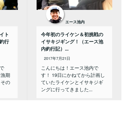
エース池内
イト
今年初のライケン＆初挑戦の
釣行
イサキジギング！（エース池
内釣行記）...
2017年7月21日
で
こんにちは！エース池内で
禁漁期
す！ 19日にかねてから計画し
 その
ていたライケンとイサキジギ
ングに行ってきました...