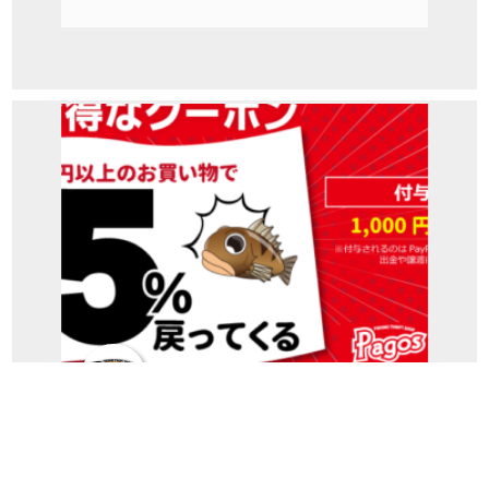
パゴス全店共通ニュース
お買い上げの5％ボーナス還元！超お得な
PayPayクーポン配布中！...