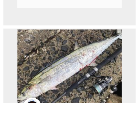
エース池内
近場のショアから大本命サワラキャッチ！
（エース池内釣行記）...