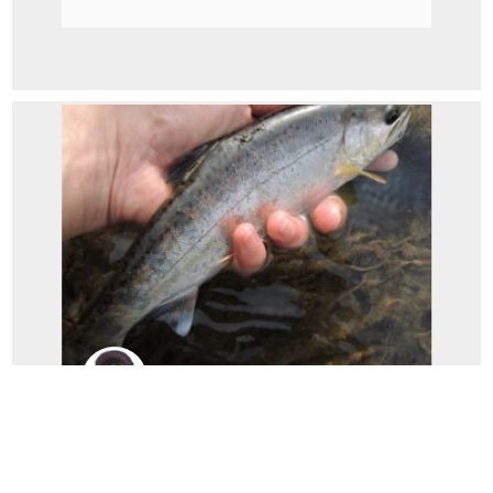
風神小田
ヤマメのちサツキマス（風神小田釣行
記）...