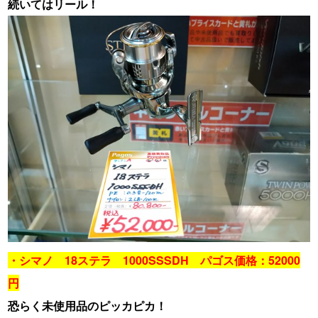
続いてはリール！
・シマノ 18ステラ 1000SSSDH パゴス価格：52000
円
恐らく未使用品のピッカピカ！