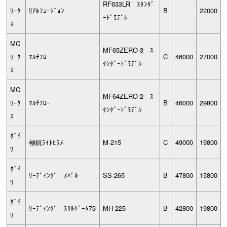
RF633LR ｽﾀﾝﾀﾞ
ﾜｰｸ
ﾘｱﾙﾌｭｰｼﾞｮﾝ
B
22000
ｰﾄﾞﾓﾃﾞﾙ
ｽ
MC
MF65ZERO-3 ｽ
ﾜｰｸ
ﾏﾙﾁﾌﾛｰ
C
46000
27000
ﾀﾝﾀﾞｰﾄﾞﾓﾃﾞﾙ
ｽ
MC
MF64ZERO-2 ｽ
ﾜｰｸ
ﾏﾙﾁﾌﾛｰ
B
46000
29800
ﾀﾝﾀﾞｰﾄﾞﾓﾃﾞﾙ
ｽ
ﾀﾞｲ
極鋭ﾗｲﾄﾋﾗﾒ
M-215
C
49000
19800
ﾜ
ﾀﾞｲ
ﾘｰﾃﾞｨﾝｸﾞ ﾒﾊﾞﾙ
SS-265
B
47800
15800
ﾜ
ﾀﾞｲ
ﾘｰﾃﾞｨﾝｸﾞ ｽﾘﾙｹﾞｰﾑ73
MH-225
B
42800
19800
ﾜ