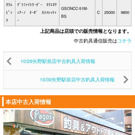
ｵﾘﾑ
ｸﾞﾗﾌｧｲﾄﾘｰﾀﾞｰ ｾﾘｴｵﾁ
GSONCC-51M-
ﾋﾟｯ
ｪｱｰﾉ ﾇｰﾎﾞ ｶﾗﾒﾚｯﾃｨ
C
25000
9800
BS
ｸ
ｰ
上記商品は店頭での販売情報となります。
中古釣具通信販売は
コチラ
10/29矢野駅前店中古釣具入荷情報
10/30矢野駅前店中古釣具入荷情報
本店中古入荷情報