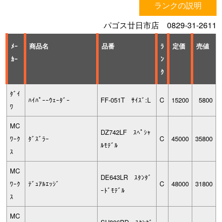
ランクの説明
パゴス廿日市店 0829-31-2611
ﾒｰ
商品名
品番
ﾗ
定価
売値
ｶｰ
ﾝ
ｸ
ﾀﾞｲ
ﾊｲﾊﾟｰｰｳｪｰﾀﾞｰ
FF-051T ｻｲｽﾞ:L
C
15200
5800
ﾜ
MC
DZ742LF ｽﾍﾟｼｬ
ﾜｰｸ
ﾀﾞｽﾞﾗｰ
C
45000
35800
ﾙﾓﾃﾞﾙ
ｽ
MC
DE643LR ｽﾀﾝﾀﾞ
ﾜｰｸ
ﾃﾞｭｱﾙｴｯｼﾞ
C
48000
31800
ｰﾄﾞﾓﾃﾞﾙ
ｽ
MC